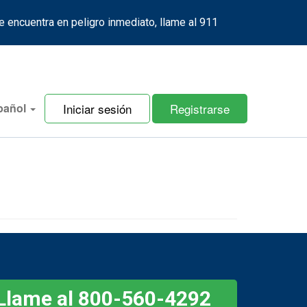
e encuentra en peligro inmediato, llame al 911
Iniciar sesión
Registrarse
pañol
Llame al 800-560-4292