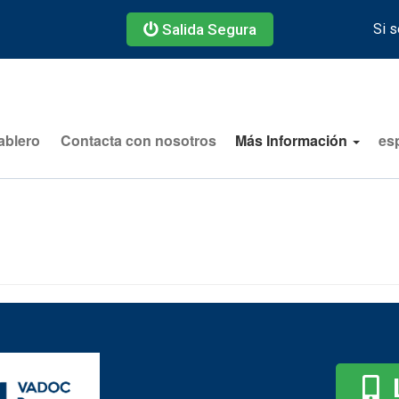
Salida Segura
Si s
ablero
Contacta con nosotros
Más Información
es